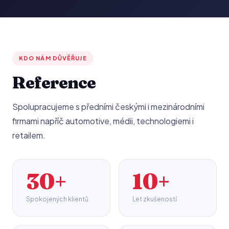
KDO NÁM DŮVĚŘUJE
Reference
Spolupracujeme s předními českými i mezinárodními
firmami napříč automotive, médii, technologiemi i
retailem.
30+
10+
Spokojených klientů
Let zkušeností