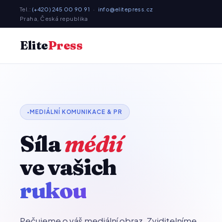
Tel.:
(+420) 245 00 90 91
·
info@elitepress.cz
Praha, Česká republika
Elite
Press
MEDIÁLNÍ KOMUNIKACE & PR
Síla
médií
ve vašich
rukou
Pečujeme o váš mediální obraz. Zviditelníme