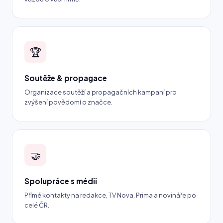
🏆
Soutěže & propagace
Organizace soutěží a propagačních kampaní pro
zvýšení povědomí o značce.
🤝
Spolupráce s médii
Přímé kontakty na redakce, TV Nova, Prima a novináře po
celé ČR.