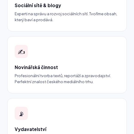
Sociální sítě & blogy
Experti na správu a rozvoj sociálních sítí. Tvoříme obsah,
který baví a prodává.
✍️
Novinářská činnost
Profesionální tvorba textů, reportáží a zpravodajství.
Perfektní znalost českého mediálního trhu.
📡
Vydavatelství