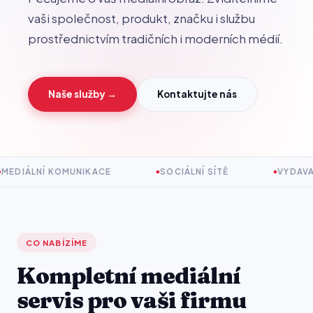
vaši společnost, produkt, značku i službu
prostřednictvím tradičních i moderních médií.
Naše služby →
Kontaktujte nás
MEDIÁLNÍ KOMUNIKACE
SOCIÁLNÍ SÍTĚ
VYDAVA
CO NABÍZÍME
Kompletní mediální
servis pro vaši firmu