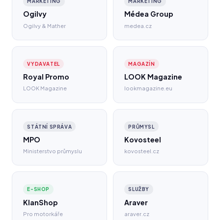
MARKETING
MARKETING
Ogilvy
Médea Group
Ogilvy & Mather
medea.cz
VYDAVATEL
MAGAZÍN
Royal Promo
LOOK Magazine
LOOK Magazine
lookmagazine.eu
STÁTNÍ SPRÁVA
PRŮMYSL
MPO
Kovosteel
Ministerstvo průmyslu
kovosteel.cz
E-SHOP
SLUŽBY
KlanShop
Araver
Pro motorkáře
araver.cz