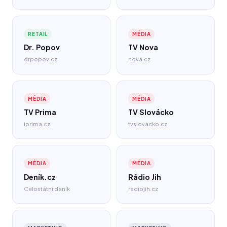
RETAIL
MÉDIA
Dr. Popov
TV Nova
drpopov.cz
nova.cz
MÉDIA
MÉDIA
TV Prima
TV Slovácko
iprima.cz
tvslovacko.cz
MÉDIA
MÉDIA
Deník.cz
Rádio Jih
Celostátní deník
radiojih.cz