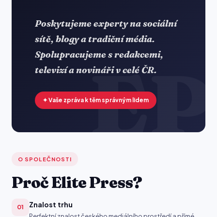
Poskytujeme experty na sociální
sítě, blogy a tradiční média.
Spolupracujeme s redakcemi,
televizí a novináři v celé ČR.
✦ Vaše zpráva k těm správným lidem
O SPOLEČNOSTI
Proč Elite Press?
Znalost trhu
01
Perfektní znalost českého mediálního prostředí a přímé