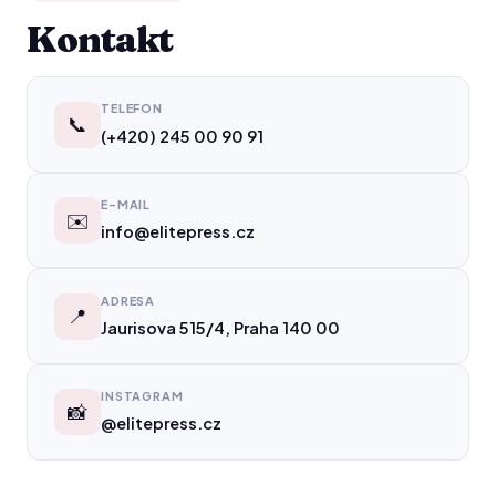
Kontakt
TELEFON
📞
(+420) 245 00 90 91
E-MAIL
✉️
info@elitepress.cz
ADRESA
📍
Jaurisova 515/4, Praha 140 00
INSTAGRAM
📸
@elitepress.cz