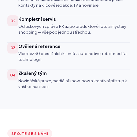
kontakty na klíčové redakce, TV a novináře.
Kompletní servis
02
Od tiskových zpráv a PR až po produktové foto a mystery
shopping — vše pod jednou střechou.
Ověřené reference
03
Více než 30 prestižních klientů z automotive, retail, médií a
technologií.
Zkušený tým
04
Novinářská praxe, mediální know-how a kreativní přístup k
vaší komunikaci.
SPOJTE SE S NÁMI