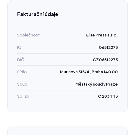
Fakturační údaje
Společnost
Elite Press s.r.o.
IČ
06512275
DIČ
CZ06512275
Sídlo
Jaurisova 515/4, Praha 140 00
Soud
Městský soud v Praze
Sp. zn.
C 283445